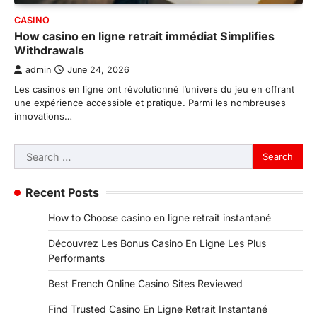
CASINO
How casino en ligne retrait immédiat Simplifies
Withdrawals
admin
June 24, 2026
Les casinos en ligne ont révolutionné l’univers du jeu en offrant
une expérience accessible et pratique. Parmi les nombreuses
innovations…
Search
for:
Recent Posts
How to Choose casino en ligne retrait instantané
Découvrez Les Bonus Casino En Ligne Les Plus
Performants
Best French Online Casino Sites Reviewed
Find Trusted Casino En Ligne Retrait Instantané