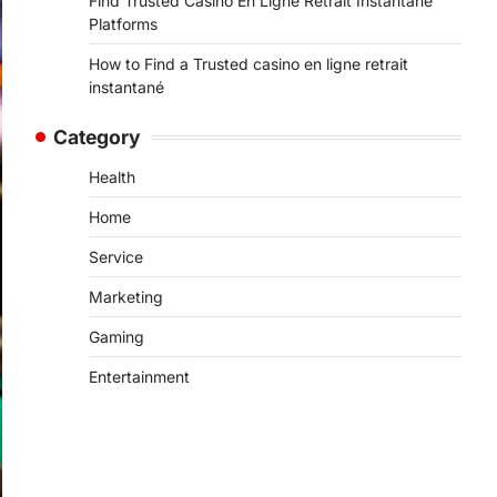
Find Trusted Casino En Ligne Retrait Instantané
Platforms
How to Find a Trusted casino en ligne retrait
instantané
Category
Health
Home
Service
Marketing
Gaming
Entertainment