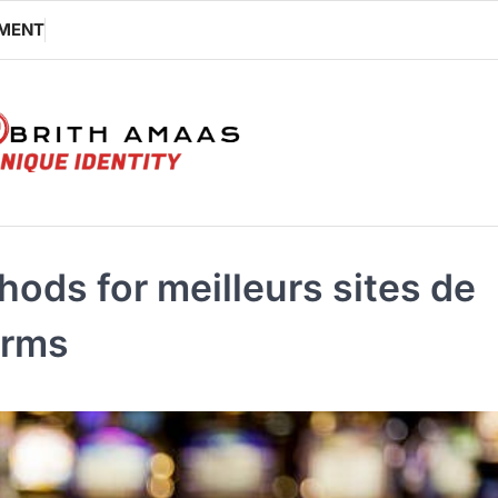
NMENT
ods for meilleurs sites de
orms