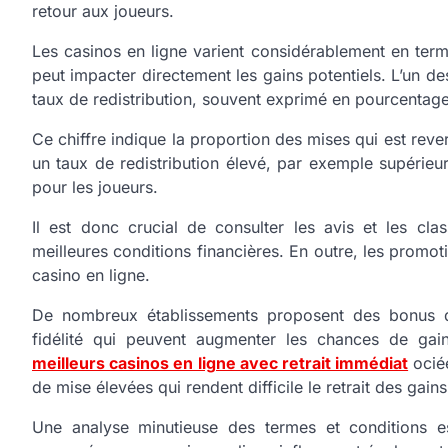
retour aux joueurs.
Les casinos en ligne varient considérablement en ter
peut impacter directement les gains potentiels. L’un des
taux de redistribution, souvent exprimé en pourcentage
Ce chiffre indique la proportion des mises qui est rev
un taux de redistribution élevé, par exemple supéri
pour les joueurs.
Il est donc crucial de consulter les avis et les cla
meilleures conditions financières. En outre, les promotio
casino en ligne.
De nombreux établissements proposent des bonus d
fidélité qui peuvent augmenter les chances de gain
meilleurs casinos en ligne avec retrait immédiat
ociée
de mise élevées qui rendent difficile le retrait des gains
Une analyse minutieuse des termes et conditions e