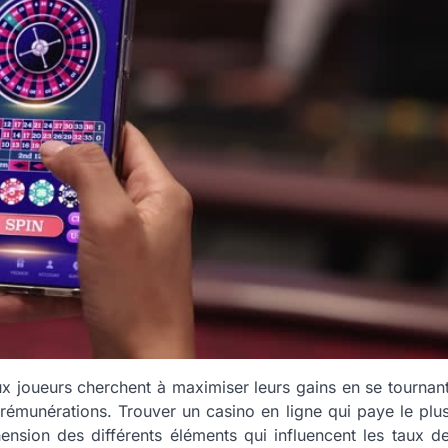
x joueurs cherchent à maximiser leurs gains en se tournan
 rémunérations. Trouver un casino en ligne qui paye le plu
nsion des différents éléments qui influencent les taux d