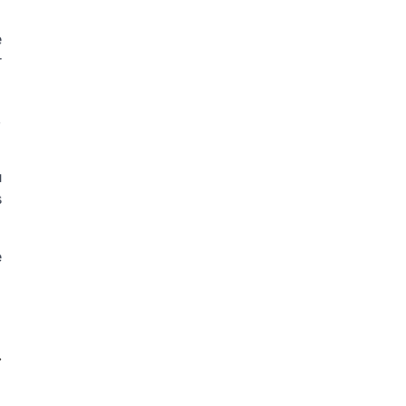
e
r
,
u
s
e
⟶