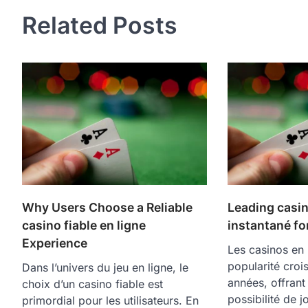
Related Posts
Why Users Choose a Reliable
Leading casino
casino fiable en ligne
instantané fo
Experience
Les casinos en 
popularité croi
Dans l’univers du jeu en ligne, le
années, offrant 
choix d’un casino fiable est
possibilité de 
primordial pour les utilisateurs. En