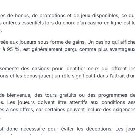
mes de bonus, de promotions et de jeux disponibles, ce qu
 critères essentiels lors du choix d’un casino en ligne est l
.
ersée aux joueurs sous forme de gains. Un casino qui affich
eur à 95 %, est généralement perçu comme plus avantageu
ssements des casinos pour identifier ceux qui offrent le
ns et les bonus jouent un rôle significatif dans l’attrait d’u
e bienvenue, des tours gratuits ou des programmes d
s. Les joueurs doivent être attentifs aux conditions as
s à ces offres, car certaines peuvent inclure des exigence
.
st donc nécessaire pour éviter les déceptions. Les jeu