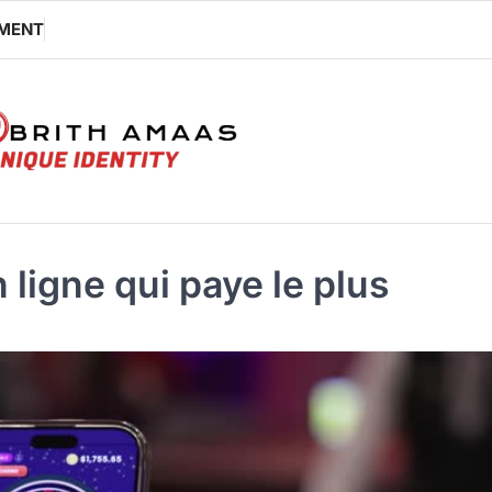
NMENT
 ligne qui paye le plus