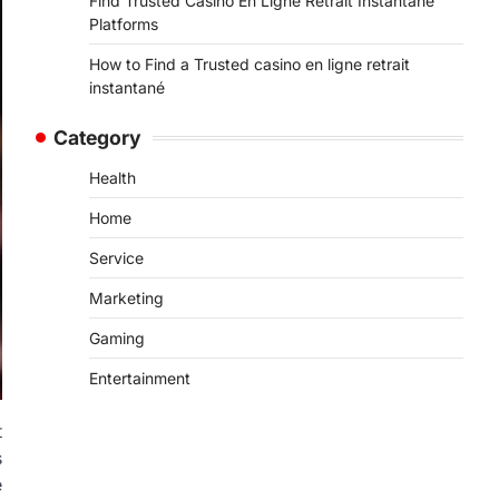
Find Trusted Casino En Ligne Retrait Instantané
Platforms
How to Find a Trusted casino en ligne retrait
instantané
Category
Health
Home
Service
Marketing
Gaming
Entertainment
t
s
e