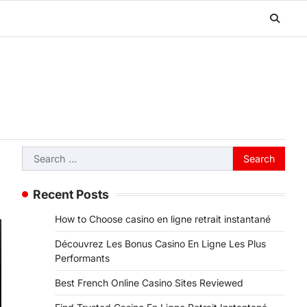
Search
for:
Recent Posts
How to Choose casino en ligne retrait instantané
Découvrez Les Bonus Casino En Ligne Les Plus
Performants
Best French Online Casino Sites Reviewed