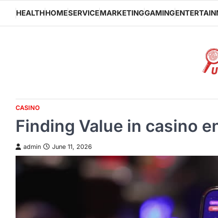
Skip
HEALTH
HOME
SERVICE
MARKETING
GAMING
ENTERTAI
to
content
CASINO
Finding Value in casino en
admin
June 11, 2026