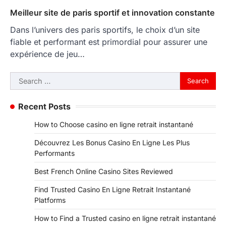
Meilleur site de paris sportif et innovation constante
Dans l’univers des paris sportifs, le choix d’un site
fiable et performant est primordial pour assurer une
expérience de jeu…
Search
for:
Recent Posts
How to Choose casino en ligne retrait instantané
Découvrez Les Bonus Casino En Ligne Les Plus
Performants
Best French Online Casino Sites Reviewed
Find Trusted Casino En Ligne Retrait Instantané
Platforms
How to Find a Trusted casino en ligne retrait instantané