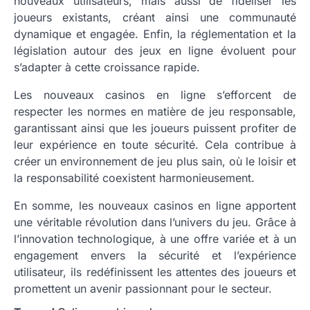
nouveaux utilisateurs, mais aussi de fidéliser les
joueurs existants, créant ainsi une communauté
dynamique et engagée. Enfin, la réglementation et la
législation autour des jeux en ligne évoluent pour
s’adapter à cette croissance rapide.
Les nouveaux casinos en ligne s’efforcent de
respecter les normes en matière de jeu responsable,
garantissant ainsi que les joueurs puissent profiter de
leur expérience en toute sécurité. Cela contribue à
créer un environnement de jeu plus sain, où le loisir et
la responsabilité coexistent harmonieusement.
En somme, les nouveaux casinos en ligne apportent
une véritable révolution dans l’univers du jeu. Grâce à
l’innovation technologique, à une offre variée et à un
engagement envers la sécurité et l’expérience
utilisateur, ils redéfinissent les attentes des joueurs et
promettent un avenir passionnant pour le secteur.