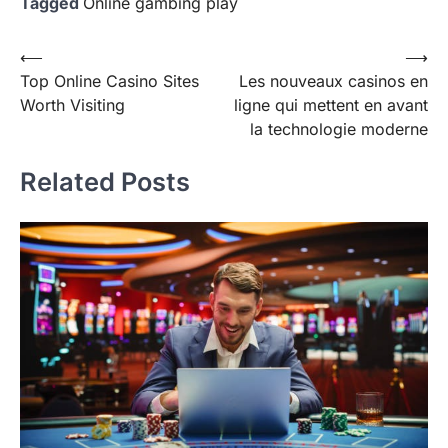
Tagged
Online gambing play
Post
⟵
⟶
Top Online Casino Sites
Les nouveaux casinos en
navigation
Worth Visiting
ligne qui mettent en avant
la technologie moderne
Related Posts