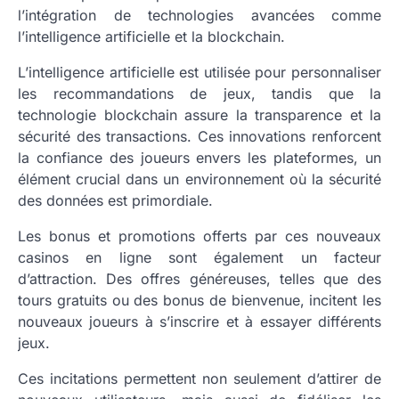
l’intégration de technologies avancées comme
l’intelligence artificielle et la blockchain.
L’intelligence artificielle est utilisée pour personnaliser
les recommandations de jeux, tandis que la
technologie blockchain assure la transparence et la
sécurité des transactions. Ces innovations renforcent
la confiance des joueurs envers les plateformes, un
élément crucial dans un environnement où la sécurité
des données est primordiale.
Les bonus et promotions offerts par ces nouveaux
casinos en ligne sont également un facteur
d’attraction. Des offres généreuses, telles que des
tours gratuits ou des bonus de bienvenue, incitent les
nouveaux joueurs à s’inscrire et à essayer différents
jeux.
Ces incitations permettent non seulement d’attirer de