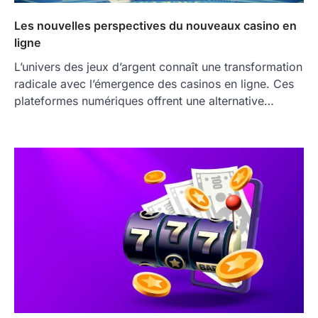
Les nouvelles perspectives du nouveaux casino en
ligne
L’univers des jeux d’argent connaît une transformation
radicale avec l’émergence des casinos en ligne. Ces
plateformes numériques offrent une alternative…