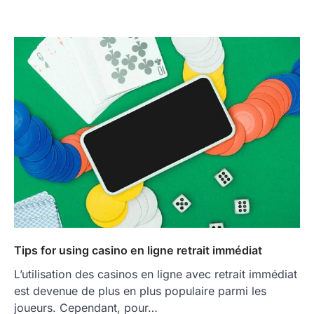
Tips for using casino en ligne retrait immédiat
L’utilisation des casinos en ligne avec retrait immédiat
est devenue de plus en plus populaire parmi les
joueurs. Cependant, pour…