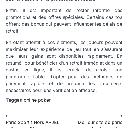
Enfin, il est important de rester informé des
promotions et des offres spéciales. Certains casinos
offrent des bonus qui peuvent influencer les délais de
retrait.
En étant attentif à ces éléments, les joueurs peuvent
maximiser leur expérience de jeu tout en s’assurant
que leurs gains sont disponibles rapidement. En
résumé, pour bénéficier d’un retrait immédiat dans un
casino en ligne, il est crucial de choisir une
plateforme fiable, d’opter pour des méthodes de
paiement rapides et de préparer les documents
nécessaires pour une vérification efficace.
Tagged
online poker
Post
⟵
⟶
Paris Sportif Hors ARJEL
Meilleur site de paris
navigation