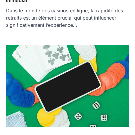
immédiat
Dans le monde des casinos en ligne, la rapidité des
retraits est un élément crucial qui peut influencer
significativement l’expérience…