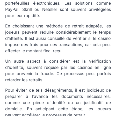
portefeuilles électroniques. Les solutions comme
PayPal, Skrill ou Neteller sont souvent privilégiées
pour leur rapidité.
En choisissant une méthode de retrait adaptée, les
joueurs peuvent réduire considérablement le temps
d’attente. Il est aussi conseillé de vérifier si le casino
impose des frais pour ces transactions, car cela peut
affecter le montant final reçu.
Un autre aspect à considérer est la vérification
d’identité, souvent requise par les casinos en ligne
pour prévenir la fraude. Ce processus peut parfois
retarder les retraits.
Pour éviter de tels désagréments, il est judicieux de
préparer à l’avance les documents nécessaires,
comme une pièce d’identité ou un justificatif de
domicile. En anticipant cette étape, les joueurs
peuvent accélérer le processus de retrait.