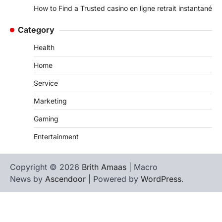
How to Find a Trusted casino en ligne retrait instantané
Category
Health
Home
Service
Marketing
Gaming
Entertainment
Copyright © 2026
Brith Amaas
| Macro
News by
Ascendoor
| Powered by
WordPress
.