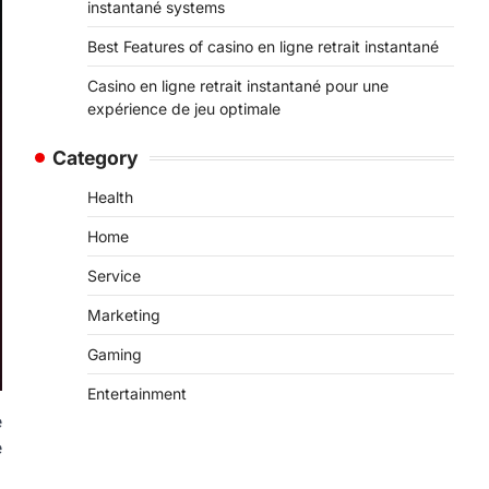
instantané systems
Best Features of casino en ligne retrait instantané
Casino en ligne retrait instantané pour une
expérience de jeu optimale
Category
Health
Home
Service
Marketing
Gaming
Entertainment
e
é