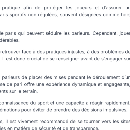
 pratique afin de protéger les joueurs et d’assurer u
paris sportifs non régulées, souvent désignées comme hor
 de paris qui peuvent séduire les parieurs. Cependant, joue
dérables.
e retrouver face à des pratiques injustes, à des problèmes d
. Il est donc crucial de se renseigner avant de s’engager su
ux parieurs de placer des mises pendant le déroulement d’u
rme de pari offre une expérience dynamique et engageante
ts sur le terrain.
connaissance du sport et une capacité à réagir rapidement
rs émotions pour éviter de prendre des décisions impulsives.
fs, il est vivement recommandé de se tourner vers les site
ies en matière de sécurité et de transparence.