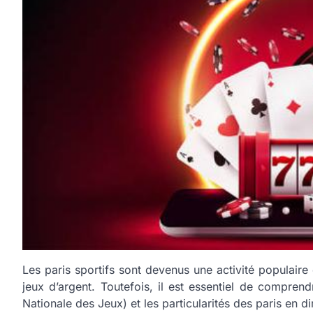
Les paris sportifs sont devenus une activité populair
jeux d’argent. Toutefois, il est essentiel de comprend
Nationale des Jeux) et les particularités des paris en di