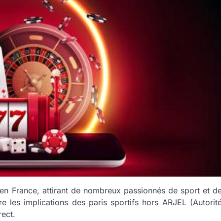
e en France, attirant de nombreux passionnés de sport et d
re les implications des paris sportifs hors ARJEL (Autorit
rect.